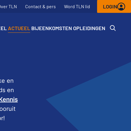
LOGIN
Over TLN
Contact & pers
Word TLN lid
EEL
ACTUEEL
BIJEENKOMSTEN
OPLEIDINGEN
eke en
ds en
Kennis
ooruit
r!