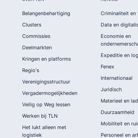
Belangenbehartiging
Criminaliteit en 
Clusters
Data en digitali
Commissies
Economie en
ondernemersch
Deelmarkten
Expeditie en log
Kringen en platforms
Fenex
Regio's
Internationaal
Verenigingsstructuur
Juridisch
Vergadermogelijkheden
Materieel en la
Veilig op Weg lessen
Duurzaamheid
Werken bij TLN
Mobiliteit en ru
Het lukt alleen met
logistiek
Personeel en a