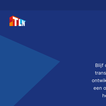
Blijf
tran
ontwik
een o
h