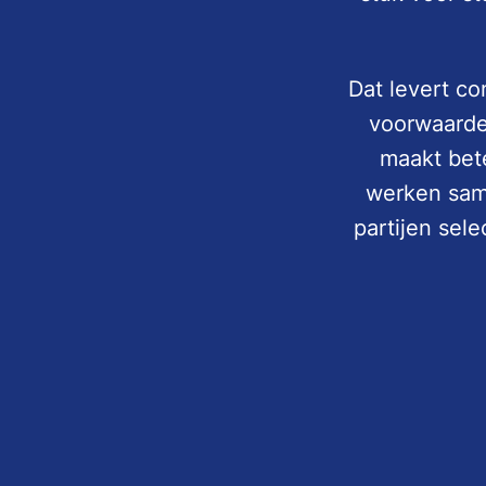
Dat levert co
voorwaarde
maakt bete
werken same
partijen sel