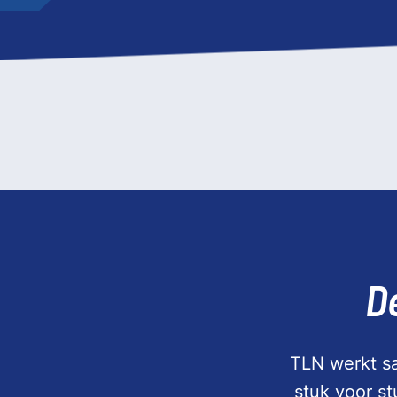
D
TLN werkt sa
stuk voor s