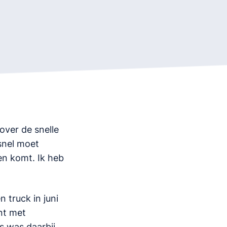
over de snelle
 snel moet
en komt. Ik heb
 truck in juni
nt met
s was daarbij