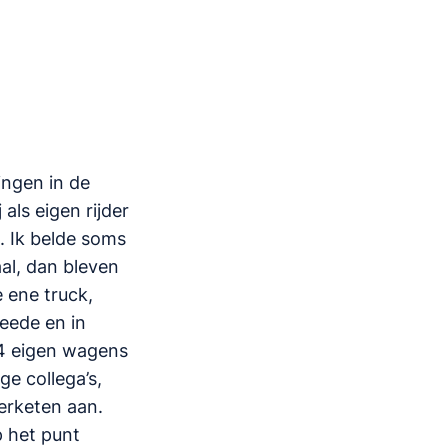
ingen in de
als eigen rijder
. Ik belde soms
al, dan bleven
 ene truck,
eede en in
 14 eigen wagens
ge collega’s,
nerketen aan.
p het punt