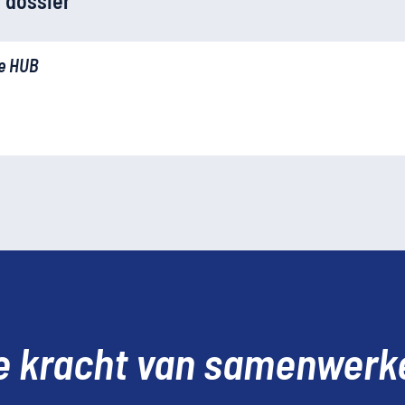
 dossier
e HUB
e kracht van samenwerk