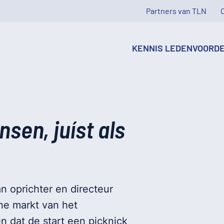
Partners van TLN
KENNIS
LEDENVOORD
sen, juíst als
n oprichter en directeur
he markt van het
n dat de start een picknick