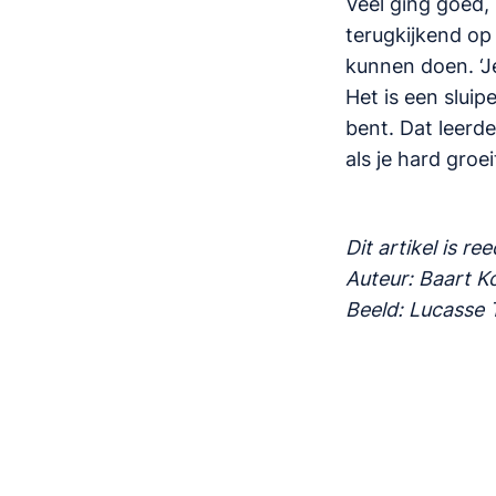
Veel ging goed,
terugkijkend op 
kunnen doen. ‘Je
Het is een sluip
bent. Dat leerd
als je hard groeit
Dit artikel is r
Auteur: Baart K
Beeld: Lucasse 