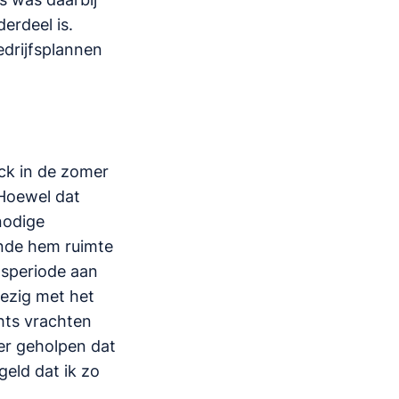
erdeel is.
edrijfsplannen
uck in de zomer
 Hoewel dat
nodige
unde hem ruimte
gsperiode aan
bezig met het
hts vrachten
ker geholpen dat
geld dat ik zo