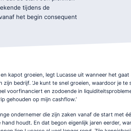
bekende tijdens de
 vanaf het begin consequent
 en kapot groeien, legt Lucasse uit wanneer het gaat 
 zijn bedrijf. ‘Je kunt te snel groeien, waardoor je te
eel voorfinanciert en zodoende in liquiditeitsproblem
grip gehouden op mijn cashflow.’
onge ondernemer die zijn zaken vanaf de start met één
 hand houdt. En dat begon eigenlijk jaren eerder, wa
nen liep Lucasse al veel langer rond. Zijn kennisbasi