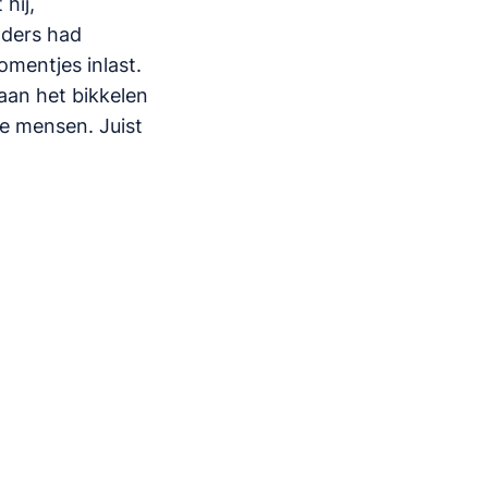
hij,
nders had
omentjes inlast.
 aan het bikkelen
je mensen. Juist