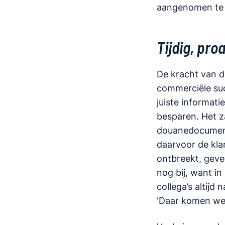
aangenomen te w
Tijdig, pro
De kracht van de
commerciële succ
juiste informati
besparen. Het z
douanedocument 
daarvoor de klan
ontbreekt, geve
nog bij, want in
collega’s altij
‘Daar komen we al