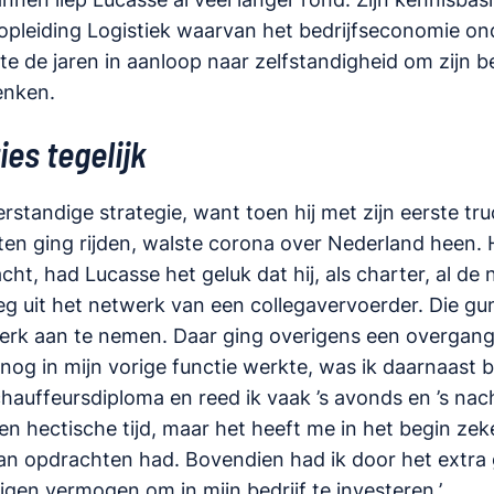
-opleiding Logistiek waarvan het bedrijfseconomie ond
te de jaren in aanloop naar zelfstandigheid om zijn b
enken.
es tegelijk
rstandige strategie, want toen hij met zijn eerste tr
en ging rijden, walste corona over Nederland heen.
ht, had Lucasse het geluk dat hij, als charter, al de 
g uit het netwerk van een collegavervoerder. Die g
erk aan te nemen. Daar ging overigens een overgan
 nog in mijn vorige functie werkte, was ik daarnaast 
chauffeursdiploma en reed ik vaak ’s avonds en ’s nac
en hectische tijd, maar het heeft me in het begin ze
van opdrachten had. Bovendien had ik door het extra 
igen vermogen om in mijn bedrijf te investeren.’