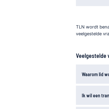
TLN wordt benad
veelgestelde vr
Veelgestelde 
Waarom lid w
Ik wil een tra