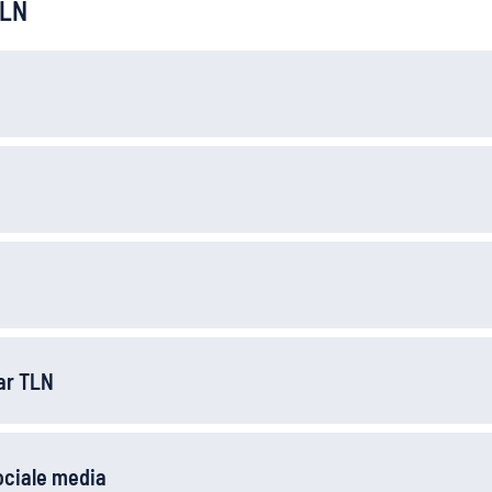
TLN
ar TLN
ociale media