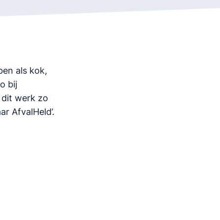
en als kok,
o bij
 dit werk zo
ar AfvalHeld’.