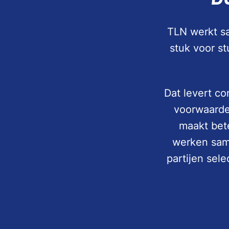
TLN werkt sa
stuk voor s
Dat levert co
voorwaarde
maakt bete
werken same
partijen sel