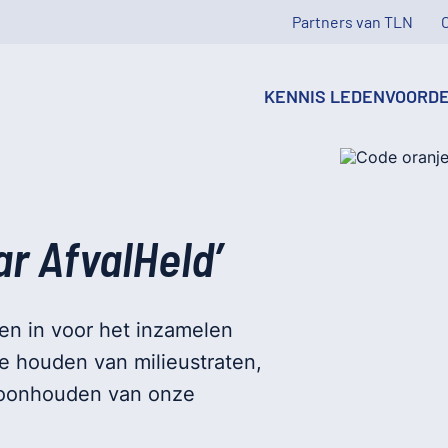
Partners van TLN
KENNIS
LEDENVOORD
r AfvalHeld’
en in voor het inzamelen
de houden van milieustraten,
choonhouden van onze