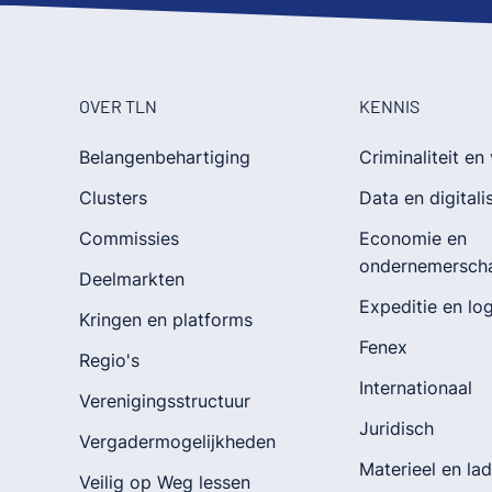
OVER TLN
KENNIS
Belangenbehartiging
Criminaliteit en 
Clusters
Data en digitali
Commissies
Economie en
ondernemersch
Deelmarkten
Expeditie en log
Kringen en platforms
Fenex
Regio's
Internationaal
Verenigingsstructuur
Juridisch
Vergadermogelijkheden
Materieel en la
Veilig op Weg lessen