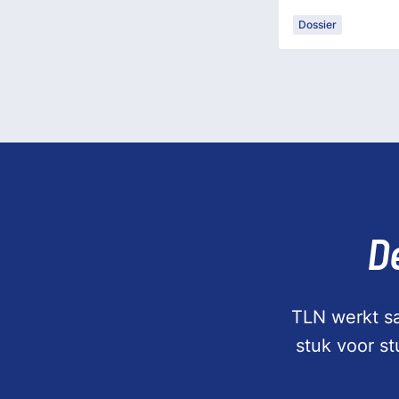
Dossier
D
TLN werkt sa
stuk voor s