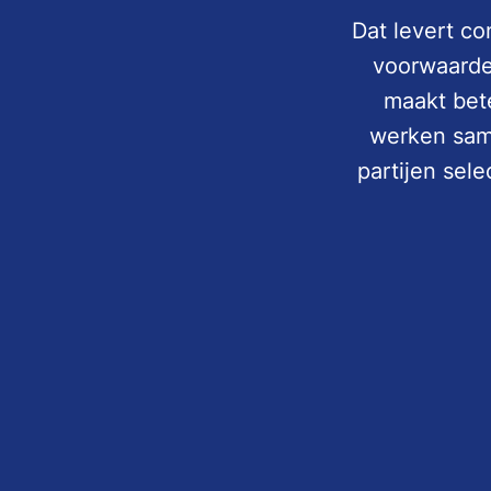
Dat levert co
voorwaarde
maakt bete
werken same
partijen sel