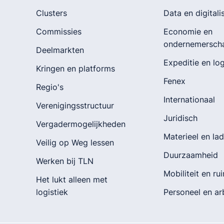
Clusters
Data en digitali
Commissies
Economie en
ondernemersch
Deelmarkten
Expeditie en log
Kringen en platforms
Fenex
Regio's
Internationaal
Verenigingsstructuur
Juridisch
Vergadermogelijkheden
Materieel en la
Veilig op Weg lessen
Duurzaamheid
Werken bij TLN
Mobiliteit en ru
Het lukt alleen met
logistiek
Personeel en a