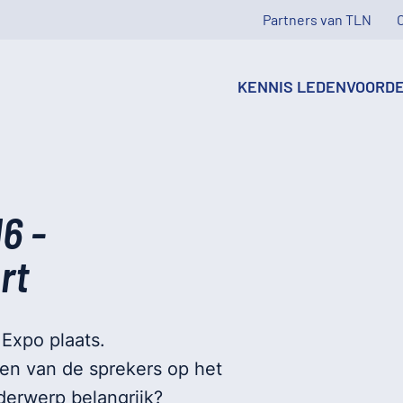
Partners van TLN
KENNIS
LEDENVOORD
6 -
rt
Expo plaats.
een van de sprekers op het
erwerp belangrijk?