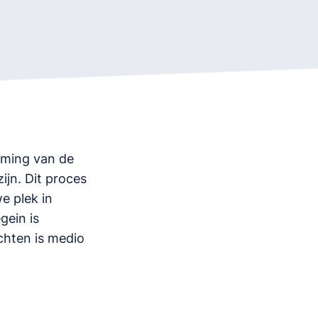
aming van de
ijn. Dit proces
e plek in
gein is
chten is medio