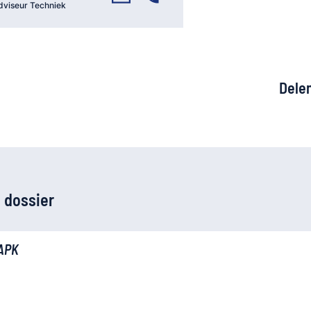
dviseur Techniek
Dele
 dossier
APK