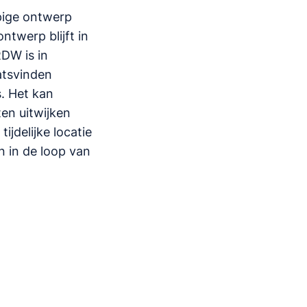
pige ontwerp
twerp blijft in
RDW is in
atsvinden
. Het kan
en uitwijken
ijdelijke locatie
 in de loop van