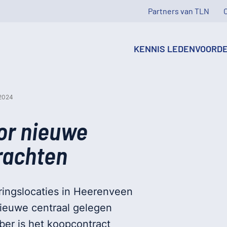
Partners van TLN
KENNIS
LEDENVOORD
2024
or nieuwe
Drachten
ingslocaties in Heerenveen
ieuwe centraal gelegen
ber is het koopcontract