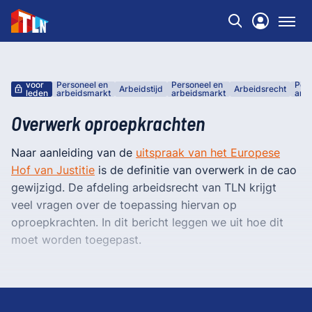
voor
Personeel en
Personeel en
Pers
Arbeidstijd
Arbeidsrecht
leden
arbeidsmarkt
arbeidsmarkt
arb
Overwerk oproepkrachten
Naar aanleiding van de
uitspraak van het Europese
Hof van Justitie
is de definitie van overwerk in de cao
gewijzigd. De afdeling arbeidsrecht van TLN krijgt
veel vragen over de toepassing hiervan op
oproepkrachten. In dit bericht leggen we uit hoe dit
moet worden toegepast.