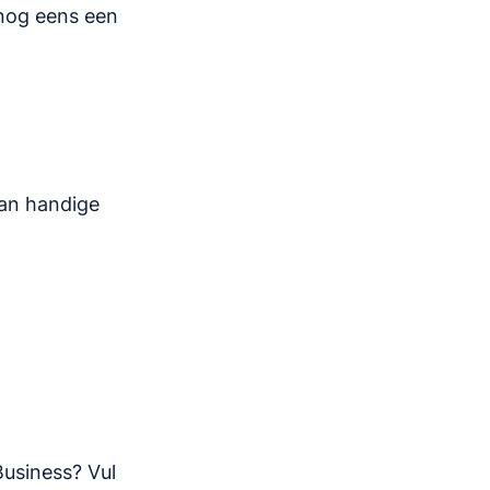
nog eens een
van handige
Business? Vul