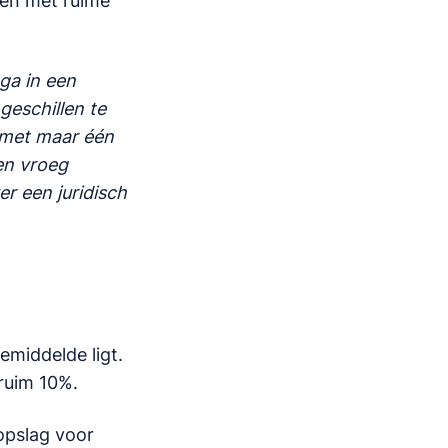
ten met ruime
ga in een
geschillen te
s met maar één
en vroeg
r een juridisch
emiddelde ligt.
ruim 10%.
opslag voor