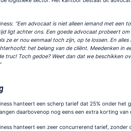
de logistieke sector. Het kantoor bestaat uit advoca
iness:
“Een advocaat is niet alleen iemand met een to
tijd ligt achter ons. Een goede advocaat probeert om 
ls ze er nou eenmaal toch zijn, op te lossen. En alle
chterhoofd: het belang van de cliënt. Meedenken in e
 de truc! Toch gedoe? Weet dan dat we beschikken ove
”
g
iness hanteert een scherp tarief dat 25% onder het g
angen daarbovenop nog eens een extra korting van 
iness hanteert een zeer concurrerend tarief, zonder 